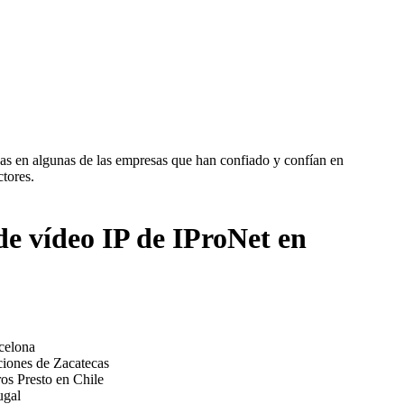
das en algunas de las empresas que han confiado y confían en
ctores.
de vídeo IP de IProNet en
celona
iones de Zacatecas
ros Presto en Chile
ugal