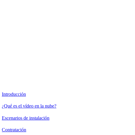
Vídeo vigilancia en la "Nube" (VSaaS)
Introducción
¿Qué es el vídeo en la nube?
Escenarios de instalación
Contratación