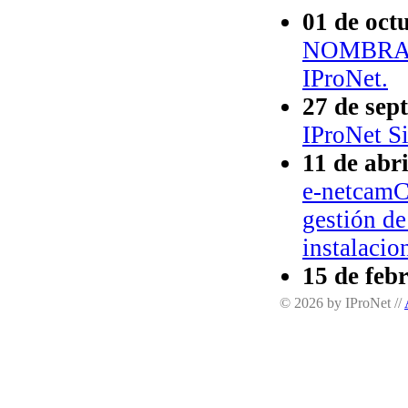
01 de oct
NOMBRAMI
IProNet.
27 de sep
IProNet Si
11 de abr
e-netcamC
gestión de
instalacio
15 de feb
IProNet re
© 2026 by IProNet //
lanzamient
12 de ene
Nuevo RMS